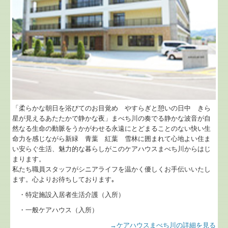
「柔らかな朝日を浴びてのお目覚め やすらぎと憩いの日中 きら
星が見えるあたたかで静かな夜」まべち川の奏でる静かな波音が自
然なる生命の動脈をうかがわせる永遠にとどまることのない快い生
命力を感じながら新緑 青葉 紅葉 雪林に囲まれて心地よい住ま
い安らぐ生活、魅力的な暮らしがこのケアハウスまべち川からはじ
まります。
私たち職員スタッフがシニアライフを温かく優しくお手伝いいたし
ます。心よりお待ちしております｡
・特定施設入居者生活介護（入所）
・一般ケアハウス（入所）
→ケアハウスまべち川の詳細を見る