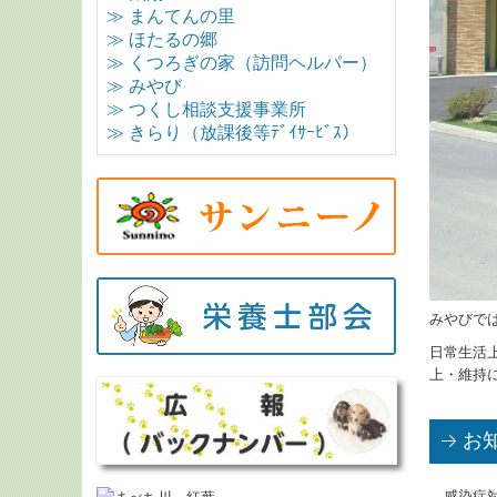
≫ まんてんの里
≫ ほたるの郷
≫ くつろぎの家（訪問ヘルパー）
≫ みやび
≫ つくし相談支援事業所
≫ きらり（放課後等ﾃﾞｲｻｰﾋﾞｽ）
みやびで
日常生活
上・維持
お
感染症対