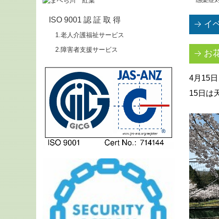
ISO 9001 認 証 取 得
イ
1.老人介護福祉サービス
2.障害者支援サービス
お
4月15
15日