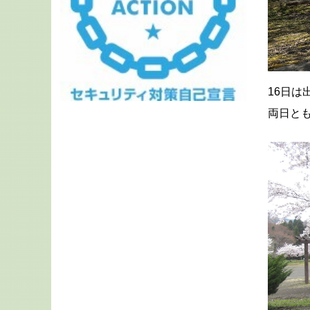
16日
両日と