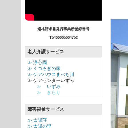
適格請求書発行事業所登録番号
T5400005004752
老人介護サービス
≫
浄心園
≫
くつろぎの家
≫ ケアハウスまべち川
≫ ケアセンターいずみ
≫
いずみ
≫
きらり
障害福祉サービス
≫ 太陽荘
≫ 太陽の里