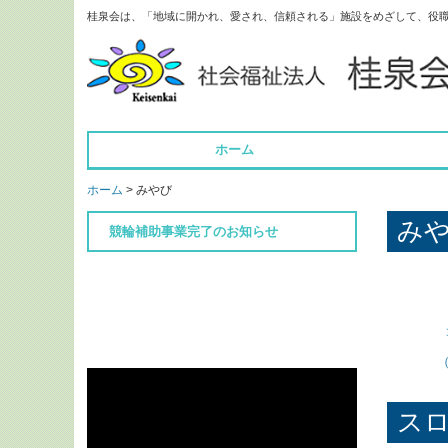
桂泉会は、「地域に開かれ、愛され、信頼される」施設をめざして、役
ホーム
ホーム
みやび
み
競輪補助事業完了のお知らせ
ス