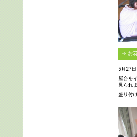
お
5月27
屋台を
見られ
盛り付