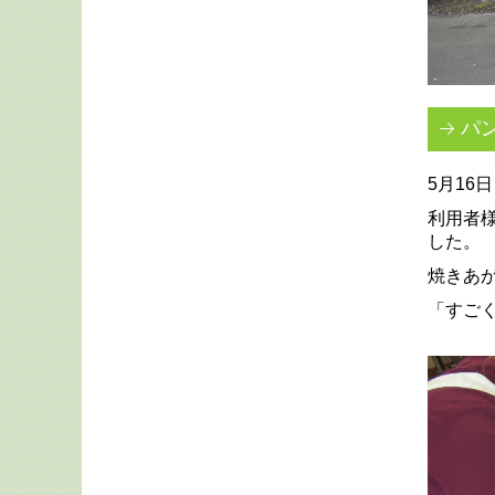
パ
5月1
利用者
した。
焼きあ
「すご