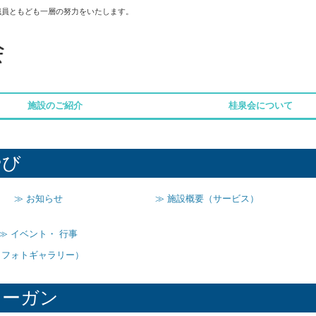
職員ともども一層の努力をいたします。
施設のご紹介
桂泉会について
やび
≫ お知らせ
≫ 施設概要（サービス）
≫ イベント・ 行事
（フォトギャラリー）
ローガン