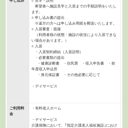
申し込み
○ 見学・説明
希望者へ施設見学と入居までの手順説明をいたし
ます。
○ 申し込み書の提出
※遠方の方へは申し込み用紙を郵送いたします。
○ 入居審査・面接
（利用者様の状態・施設の状況により入居できな
い場合があります。）
○ 入居
・入居契約締結（入居説明）
・必要書類の提出
・健康診断書 ・住民票 ・収入申告書 ・前
年度収入申込所
・身元保証書 ・その他必要に応じて
・デイサービス
ご利用料
・有料老人ホーム
金
・デイサービス
介護保険において、｢指定介護老人福祉施設｣におけ