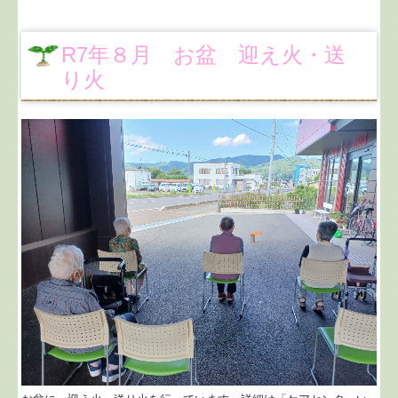
R7年８月 お盆 迎え火・送
り火